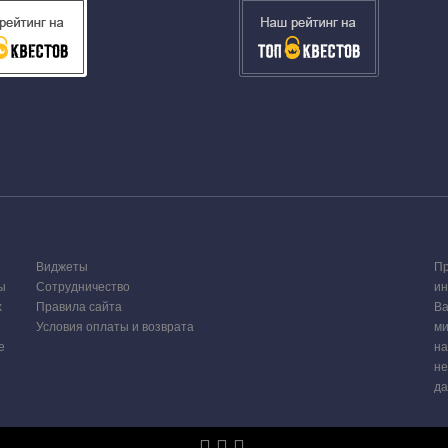
Виджеты
Пр
ы
Сотрудничество
ин
х
Правила сайта
Ва
Условия оплаты и возврата
ми
е
на
не
да