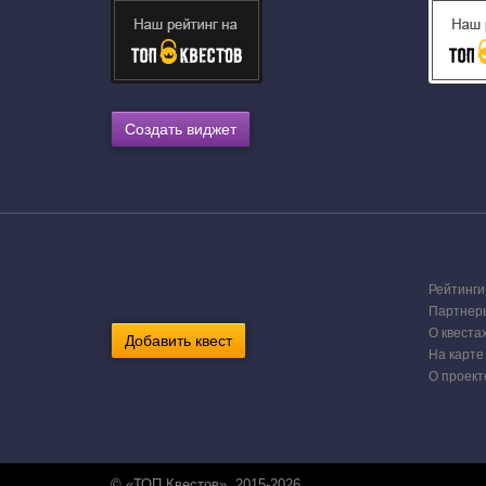
Создать виджет
Рейтинги
Партнер
О квеста
Добавить квест
На карте
О проект
© «ТОП Квестов», 2015-2026