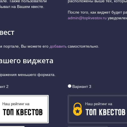
тале. Также пользователи
расположены выше тех, которы
обывал на Вашем квесте.
После того, как виджет будет 
admin@topkvestov.ru
уведомлен
вест
м портале, Вы можете его
добавить
самостоятельно.
вашего виджета
ображения меньшего формата.
нт 2
Вариант 3